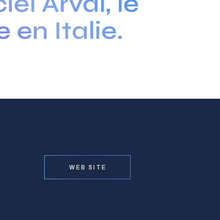
el Arval, le
 en Italie.
WEB SITE