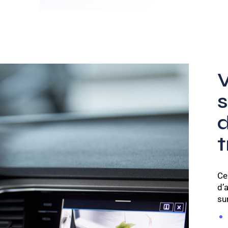
V
s
Ce
d’
su