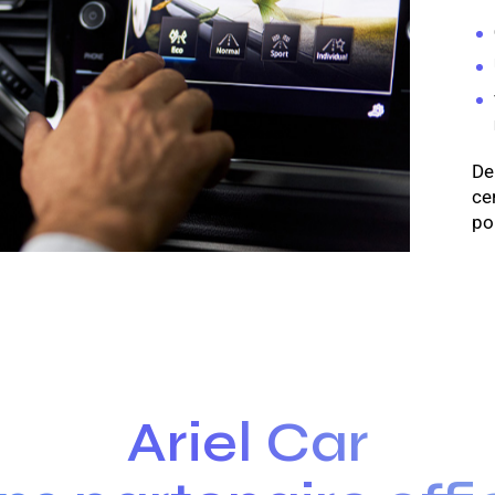
De
cer
po
Ariel Car