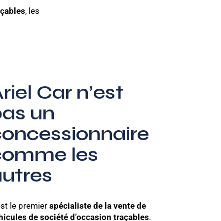
açables
, les
riel Car n’est
pas un
concessionnaire
comme les
autres
 est le premier
spécialiste de la vente de
hicules de société d’occasion traçables
.