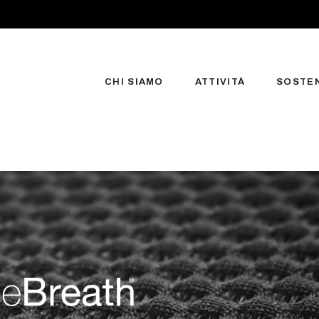
CHI SIAMO
ATTIVITÀ
SOSTEN
Profilo
Logistica e Servizi
Mission, Vision e Valori
Re-Marketing
Storia
Noleggio Medio/Lu
IT Engineering
Officina Mobile