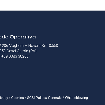
ede Operativa
P. 206 Voghera – Novara Km. 0,550
050 Casei Gerola (PV)
l +39 0383 382601
ivacy
/
Cookies
/
SGSI Politica Generale
/
Whistleblowing