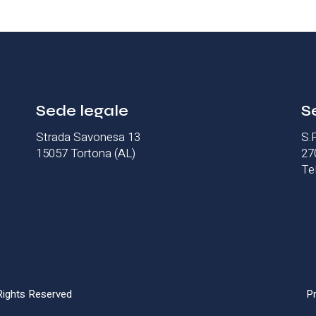
Sede legale
S
Strada Savonesa 13
S.
15057 Tortona (AL)
27
Te
ights Reserved
Pr