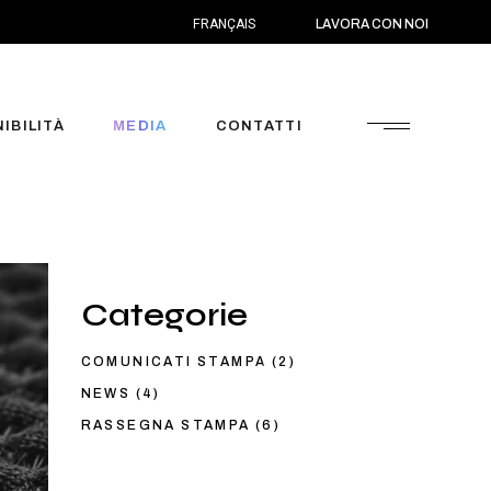
FRANÇAIS
LAVORA CON NOI
IBILITÀ
MEDIA
CONTATTI
Comunicati stampa
Categorie
News
ngo Termine
Rassegna stampa
COMUNICATI STAMPA
(2)
NEWS
(4)
RASSEGNA STAMPA
(6)